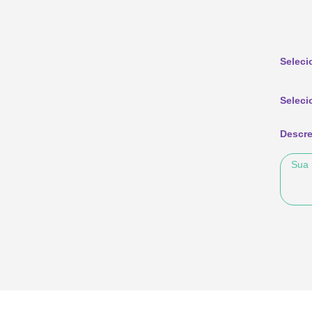
Seleci
Seleci
Descre