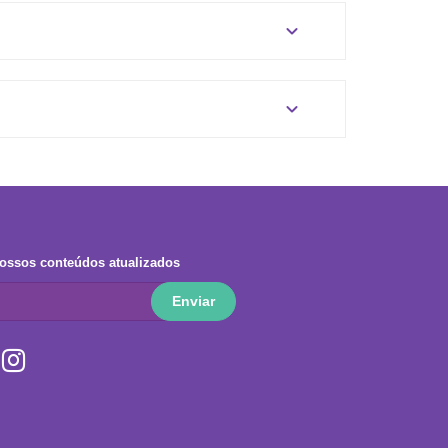
expand_more
expand_more
ossos conteúdos atualizados
Enviar