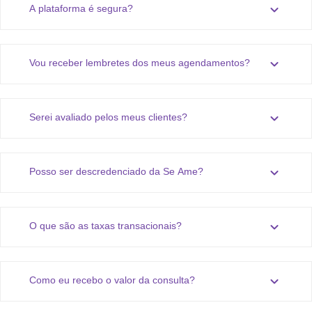
expand_more
A plataforma é segura?
expand_more
Vou receber lembretes dos meus agendamentos?
expand_more
Serei avaliado pelos meus clientes?
expand_more
Posso ser descredenciado da Se Ame?
expand_more
O que são as taxas transacionais?
expand_more
Como eu recebo o valor da consulta?